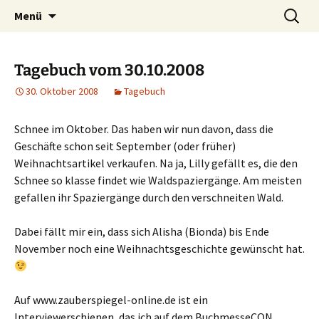
Willkommen im Reich der Geschichten
Timo Bader
Menü
Tagebuch vom 30.10.2008
30. Oktober 2008
Tagebuch
Schnee im Oktober. Das haben wir nun davon, dass die
Geschäfte schon seit September (oder früher)
Weihnachtsartikel verkaufen. Na ja, Lilly gefällt es, die den
Schnee so klasse findet wie Waldspaziergänge. Am meisten
gefallen ihr Spaziergänge durch den verschneiten Wald.
Dabei fällt mir ein, dass sich Alisha (Bionda) bis Ende
November noch eine Weihnachtsgeschichte gewünscht hat.
Auf www.zauberspiegel-online.de ist ein
Interviewerschienen, das ich auf dem BuchmesseCON