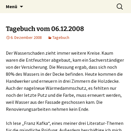
Willkommen im Reich der Geschichten
Timo Bader
Menü
Tagebuch vom 06.12.2008
6. Dezember 2008
Tagebuch
Der Wasserschaden zieht immer weitere Kreise. Kaum
waren die Entfeuchter abgebaut, kam ein Sachverständiger
von der Versicherung. Die Messung ergab, dass sich noch
80% des Wassers in der Decke befinden. Heute kommen die
Handwerker und erneuern in drei Zimmern die Holzdecke.
Auch der nagelneue Wärmedammschutz, es fehlten nur
noch der letzte Putz und die Farbe, muss erneuert werden,
weil Wasser aus der Fassade geschossen kam. Die
Renovierungsarbeiten nehmen kein Ende.
Ich lese „Franz Kafka“, eines meiner drei Literatur-Themen
für die mündliche Prüfung. Außerdem beschäftige ich mich